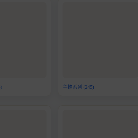
3)
主推系列
(245)