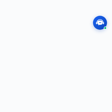
MEGOS
敬业、专业、创业，我们用心出品、共创未
来！
f
t
i
in
快速链接
麦斯卡商城
电子目录