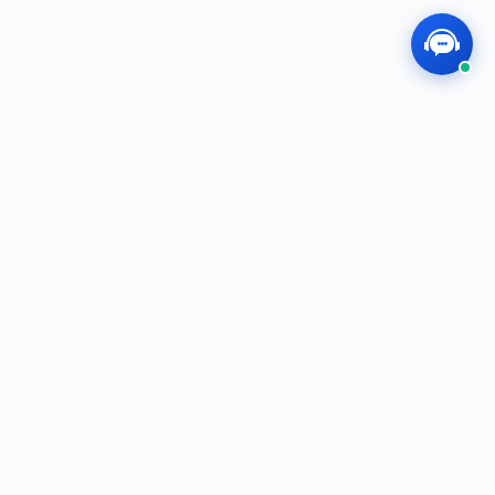
MEGOS
敬业、专业、创业，我们用心出品、共创未
来！
f
t
i
in
快速链接
麦斯卡商城
电子目录
品牌授权
公司介绍