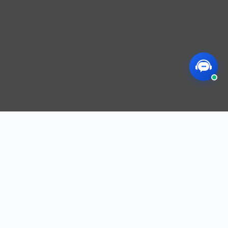
MEGOS
敬业、专业、创业，我们用心出品、共创未
来！
f
t
i
in
快速链接